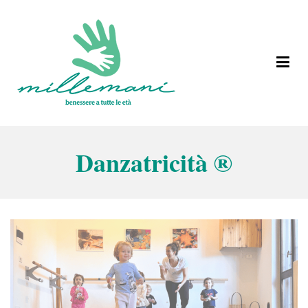
Vai
al
contenuto
Benessere a tutte le età
Millemani
Danzatricità ®