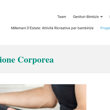
Team
Genitori-Bimbi/e
Millemani D’Estate: Attività Ricreative per bambini/e
Proget
sione Corporea