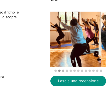
so il ritmo e
uo scopre. Il
nna
Lascia una recensione