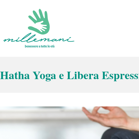
Vai
al
contenuto
Benessere a tutte le età
Millemani
Hatha Yoga e Libera Espres