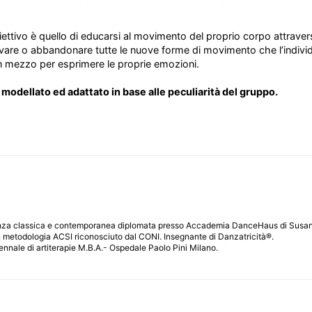
biettivo è quello di educarsi al movimento del proprio corpo attraver
ervare o abbandonare tutte le nuove forme di movimento che l’individ
Un mezzo per esprimere le proprie emozioni.
odellato ed adattato in base alle peculiarità del gruppo.
danza classica e contemporanea diplomata presso Accademia DanceHaus di Susa
n metodologia ACSI riconosciuto dal CONI. Insegnante di Danzatricità®.
ennale di artiterapie M.B.A.- Ospedale Paolo Pini Milano.