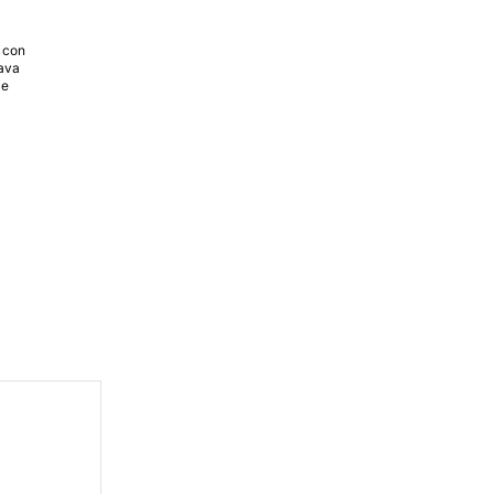
i con
tava
 e