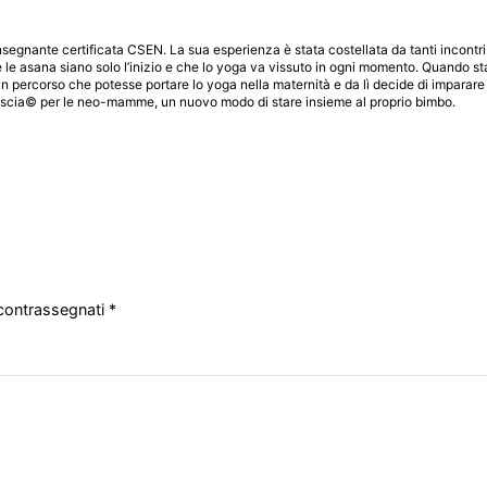
nsegnante certificata CSEN. La sua esperienza è stata costellata da tanti incontr
le asana siano solo l’inizio e che lo yoga va vissuto in ogni momento. Quando s
 percorso che potesse portare lo yoga nella maternità e da lì decide di imparare
ascia© per le neo-mamme, un nuovo modo di stare insieme al proprio bimbo.
 contrassegnati
*