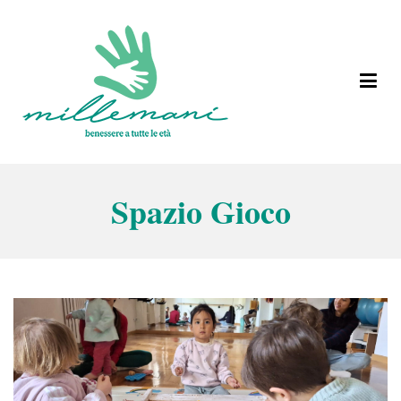
Vai
al
contenuto
Benessere a tutte le età
Millemani
Spazio Gioco