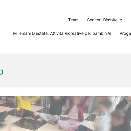
Team
Genitori-Bimbi/e
Millemani D’Estate: Attività Ricreative per bambini/e
Proget
o