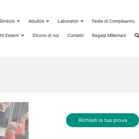
Bimbi/e
Adulti/e
Laboratori
Feste di Compleanno
ti Esterni
Dicono di noi
Contatti
Regala Millemani
Richiedi la tua prova