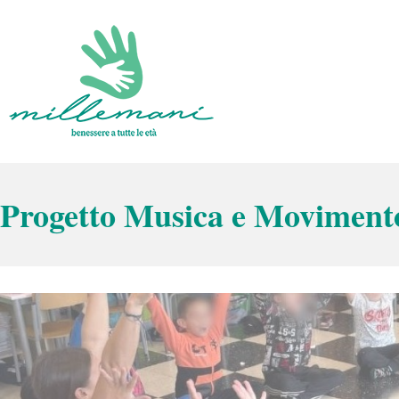
Vai
al
contenuto
Benessere a tutte le età
Millemani
Progetto Musica e Moviment