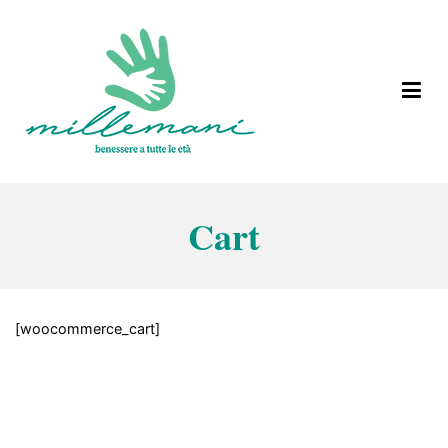
Vai
al
contenuto
Benessere a tutte le età
Millemani
Cart
[woocommerce_cart]