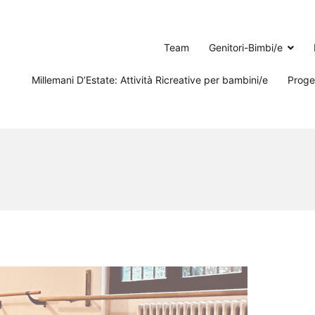
Team
Genitori-Bimbi/e
Millemani D’Estate: Attività Ricreative per bambini/e
Proget