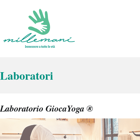
Vai
al
contenuto
Benessere a tutte le età
Millemani
Laboratori
Laboratorio GiocaYoga ®