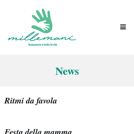
Vai
al
contenuto
Benessere a tutte le età
Millemani
News
Ritmi da favola
Festa della mamma