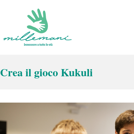
Vai
al
contenuto
Benessere a tutte le età
Millemani
Crea il gioco Kukuli