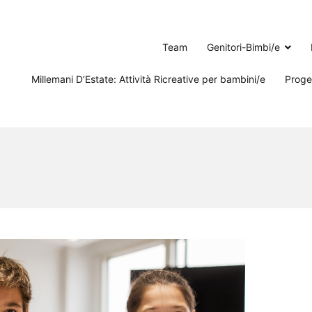
Team
Genitori-Bimbi/e
Millemani D’Estate: Attività Ricreative per bambini/e
Proget