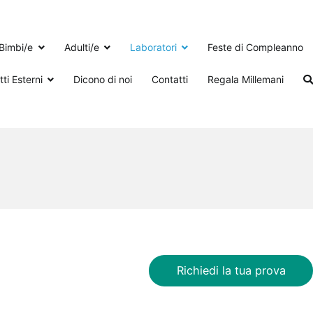
Bimbi/e
Adulti/e
Laboratori
Feste di Compleanno
ti Esterni
Dicono di noi
Contatti
Regala Millemani
Richiedi la tua prova