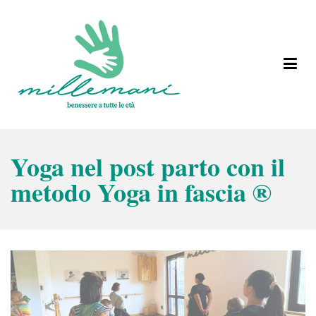
Vai
al
contenuto
Benessere a tutte le età
Millemani
Yoga nel post parto con il
metodo Yoga in fascia ®