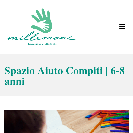
Vai
al
contenuto
Benessere a tutte le età
Millemani
Spazio Aiuto Compiti | 6-8
anni