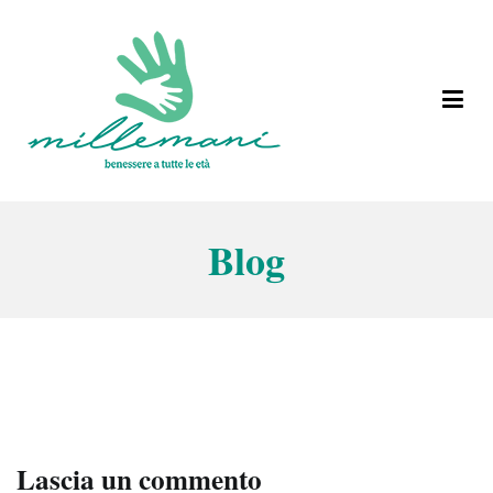
Vai
al
contenuto
Benessere a tutte le età
Millemani
Blog
Lascia un commento