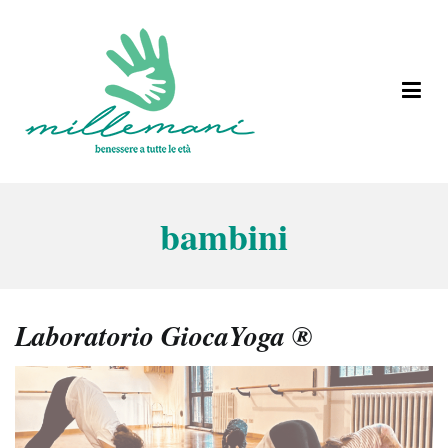
Vai
al
contenuto
Benessere a tutte le età
Millemani
bambini
Laboratorio GiocaYoga ®