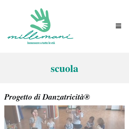
Vai
al
contenuto
Benessere a tutte le età
Millemani
scuola
Progetto di Danzatricità®